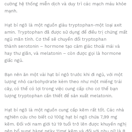
cường hệ thống miễn dịch và duy trì các mạch máu khỏe
mạnh.
Hạt bí ngô là một nguồn giàu tryptophan-một loại axit
amin. Tryptophan đã được sử dụng để điều trị chứng mất
ngủ mãn tính. Cơ thể sẽ chuyển đổi tryptophan
thành serotonin – hormone tạo cảm giác thoải mái và
hay thư giãn, và melatonin – còn được gọi là hormone
giấc ngủ.
Bạn nên ăn một vài hạt bí ngô trước khi đi ngủ, với một
lượng nhỏ carbohydrate kèm theo như một miếng trái
cây, có thể có lợi trong việc cung cấp cho cơ thể bạn
lượng tryptophan cần thiết để sản xuất melatonin.
Hạt bí ngô là một nguồn cung cấp kẽm rất tốt. Các nhà
nghiên cứu cho biết cứ 100g hạt bí ngô chứa 7,99 mg
kẽm. Đối với nam giới từ 19 tuổi trở lên được khuyến nghị
nên bổ sung hàng ngày 11mg kẽm và đối với phụ nữ là 8