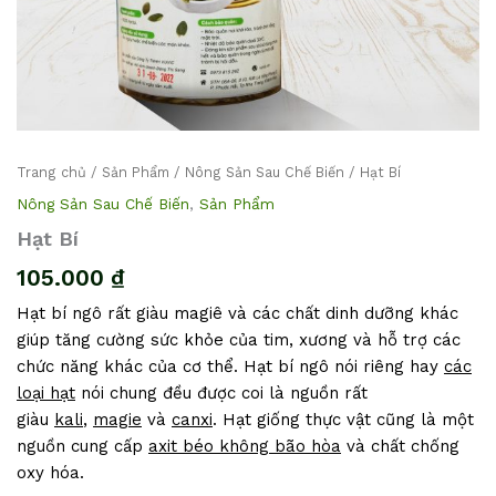
Trang chủ
/
Sản Phẩm
/
Nông Sản Sau Chế Biến
/ Hạt Bí
Nông Sản Sau Chế Biến
,
Sản Phẩm
Hạt Bí
105.000
₫
Hạt bí ngô rất giàu magiê và các chất dinh dưỡng khác
giúp tăng cường sức khỏe của tim, xương và hỗ trợ các
chức năng khác của cơ thể. Hạt bí ngô nói riêng hay
các
loại hạt
nói chung đều được coi là nguồn rất
giàu
kali
,
magie
và
canxi
. Hạt giống thực vật cũng là một
nguồn cung cấp
axit béo không bão hòa
và chất chống
oxy hóa.