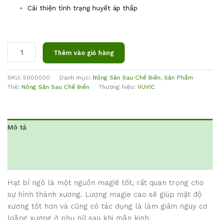
Cải thiện tình trạng huyết áp thấp
Thêm vào giỏ hàng
SKU:
5000000
Danh mục:
Nông Sản Sau Chế Biến
,
Sản Phẩm
Thẻ:
Nông Sản Sau Chế Biến
Thương hiệu:
VUVIC
Mô tả
Thông tin bổ sung
Đánh giá (0)
Hạt bí ngô là một nguồn magiê tốt, rất quan trọng cho
sự hình thành xương. Lượng magie cao sẽ giúp mật độ
xương tốt hơn và cũng có tác dụng là làm giảm nguy cơ
loãng xương ở phụ nữ sau khi mãn kinh.