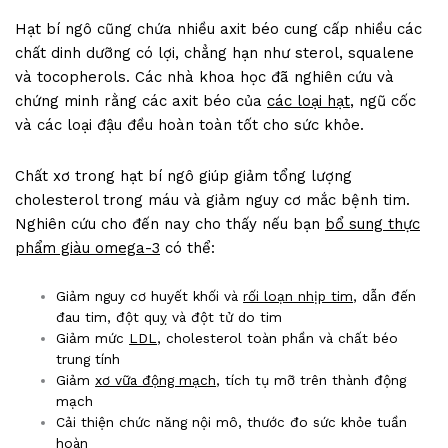
Hạt bí ngô cũng chứa nhiều axit béo cung cấp nhiều các
chất dinh dưỡng có lợi, chẳng hạn như sterol, squalene
và tocopherols. Các nhà khoa học đã nghiên cứu và
chứng minh rằng các axit béo của
các loại hạt
, ngũ cốc
và các loại đậu đều hoàn toàn tốt cho sức khỏe.
Chất xơ trong hạt bí ngô giúp giảm tổng lượng
cholesterol trong máu và giảm nguy cơ mắc bệnh tim.
Nghiên cứu cho đến nay cho thấy nếu bạn
bổ sung thực
phẩm giàu omega-3
có thể:
Giảm nguy cơ huyết khối và
rối loạn nhịp tim
, dẫn đến
đau tim, đột quỵ và đột tử do tim
Giảm mức
LDL
, cholesterol toàn phần và chất béo
trung tính
Giảm
xơ vữa động mạch
, tích tụ mỡ trên thành động
mạch
Cải thiện chức năng nội mô, thước đo sức khỏe tuần
hoàn