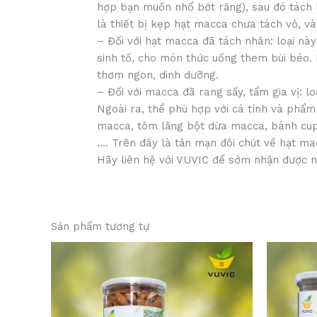
hợp bạn muốn nhổ bớt răng), sau đó tách l
là thiết bị kẹp hạt macca chưa tách vỏ, v
– Đối với hạt macca đã tách nhân: loại này
sinh tố, cho món thức uống them bùi béo. 
thơm ngon, dinh dưỡng.
– Đối với macca đã rang sấy, tẩm gia vị: l
Ngoài ra, thể phù hợp với cá tính và phẩm
macca, tôm lăng bột dừa macca, bánh cup
…. Trên đây là tản mạn đôi chút về hạt m
Hãy liên hệ với VUVIC để sớm nhận được nh
Sản phẩm tương tự