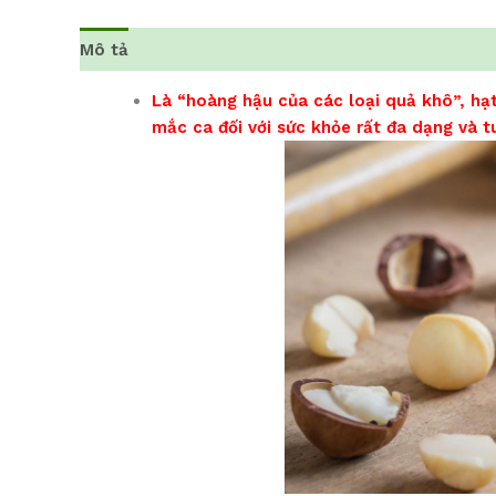
Mô tả
Đánh giá (0)
Là “hoàng hậu của các loại quả khô”, hạ
mắc ca đối với sức khỏe rất đa dạng và tu