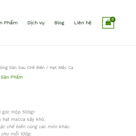
n Phẩm
Dịch vụ
Blog
Liên hệ
ông Sản Sau Chế Biến
/ Hạt Mắc Ca
,
Sản Phẩm
i gói: Hộp 500gr
 hạt macca sấy khô.
ặc chế biến cùng các món khác.
g cho mỗi 100g: