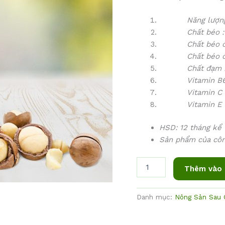
Năng lượng :
Chất béo : 7
Chất béo chưa
Chất béo chưa 
Chất đạm : 
Vitamin B6 (2
Vitamin C (1%
Vitamin E (4%
HSD: 12 tháng kể 
Sản phẩm của cô
Thêm vào 
Danh mục:
Nông Sản Sau 