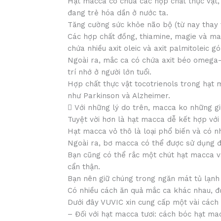
Hạt macca có chứa các hợp chất thực vật, 
đang trẻ hóa dần ở nước ta.
Tăng cường sức khỏe não bộ (từ nay thay vì
Các hợp chất đồng, thiamine, magie và ma
chứa nhiều axit oleic và axit palmitoleic 
Ngoài ra, mắc ca có chứa axit béo omega-9
trí nhớ ở người lớn tuổi.
Hợp chất thực vật tocotrienols trong hạt
như Parkinson và Alzheimer.
 Với những lý do trên, macca ko những giú
Tuyệt vời hơn là hạt macca dễ kết hợp vớ
Hạt macca vỏ thô là loại phổ biến và có n
Ngoài ra, bơ macca có thể được sử dụng để
Bạn cũng có thể rắc một chút hạt macca v
cẩn thận.
Bạn nên giữ chúng trong ngăn mát tủ lạnh
Có nhiều cách ăn quả mắc ca khác nhau, đư
Dưới đây VUVIC xin cung cấp một vài cách
– Đối với hạt macca tươi: cách bóc hạt ma