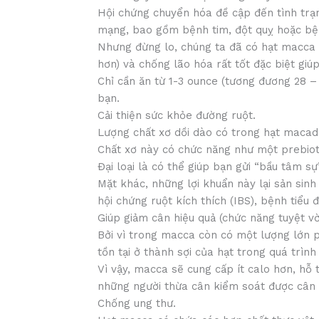
Hội chứng chuyển hóa đề cập đến tình trạ
mạng, bao gồm bệnh tim, đột quỵ hoặc bện
Nhưng đừng lo, chúng ta đã có hạt macca
hơn) và chống lão hóa rất tốt đặc biệt gi
Chỉ cần ăn từ 1-3 ounce (tương đương 28 
bạn.
Cải thiện sức khỏe đường ruột.
Lượng chất xơ dồi dào có trong hạt macada
Chất xơ này có chức năng như một prebioti
Đại loại là có thể giúp bạn gửi “bầu tâm
Mặt khác, những lợi khuẩn này lại sản sin
hội chứng ruột kích thích (IBS), bệnh tiểu
Giúp giảm cân hiệu quả (chức năng tuyệt vờ
Bởi vì trong macca còn có một lượng lớn p
tồn tại ở thành sợi của hạt trong quá trình 
Vì vậy, macca sẽ cung cấp ít calo hơn, hỗ
những người thừa cân kiểm soát được cân
Chống ung thư.