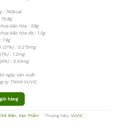
 740kcal
5.8g
 bão hòa : 59g
bão hòa đa : 1.5g
7.9g
1%) : 0.275mg
) : 1.2mg
) : 0.54mg
từ ngày sản xuất
ng ty TNHH VUVIC
giỏ hàng
Chế Biến
,
Sản Phẩm
Thương hiệu:
VUVIC