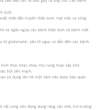
à tiêu diệt các tế bào gây ra ung thư. Căn bệnh
 lịch).
xuất chất dẫn truyền thần kinh. Hạt mắc ca cũng
 nhớ và ngăn ngừa các bệnh thần kinh và bệnh mất
ấu từ glutamate- yếu tố nguy cơ dẫn đến các bệnh
u hình thức khác nhau như rang hoặc sấy khô.
hoặc bột yến mạch.
 hạn sử dụng lên tới một năm nếu được bảo quản
vỏ rất cứng nên đừng dùng răng cắn nhé, trừ trường