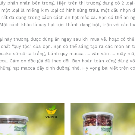
ấy phần nhân bên trong. Hiện trên thị trường đang có 2 loại
à một loại là miếng kim loại có hình sừng trâu, một đầu nhọn 
 rất đa dạng trong cách cách ăn hạt mắc ca. Bạn có thể ăn ng
Một cách khác là xay hạt tươi thành dạng bột, trộn với các 
oại này thường được dùng ăn ngay sau khi mua về, hoặc có thể
 chất “quý tộc” của bạn. Bạn có thể sáng tạo ra các món ăn 
cake sô-cô-la trắng, bánh quy macca …. vân vân …. mây mây
acca. Cảm ơn độc giả đã theo dõi. Bạn hoàn toàn xứng đáng v
ững hạt macca đầy dinh dưỡng nhé. Hy vọng bài viết trên có 