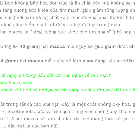
ất béo không bão hòa đơn (tức là ăn chất béo mà không sợ 
 và tăng cường sức khỏe của tim mạch, giúp giảm tổng lượng ch
, cùng với hàm lượng chất xơ ở mức độ vừa phải. Sự kết hợp h
có khả năng kiểm soát tốt được lượng đường trong máu.
 hạt macca là “tăng cường sức khỏe cho tim mạch” (phù hợp vớ
 đương
8- 42 gram
) hạt
macca
mỗi ngày sẽ giúp
giảm
được
kh
84 gram
) hạt
macca
mỗi ngày sẽ làm
giảm
đáng kể các
triệu
 tố nguy cơ hàng đầu dẫn tới các bệnh về tim mạch.
 của hạt macca.
m mạch tốt hơn và làm giảm các nguy cơ đau tim gây đột quỵ 
t trong tất cả các loại hạt. Đây là một chất chống oxy hóa, g
in E Tocotrienols, cực kỳ hiệu quả trong việc chống ung thư, 
 từ 4-5 hạt macca sẽ làm cho làn da mịn màng tươi trẻ (có t
… đặt biệt là các bạn nữ).