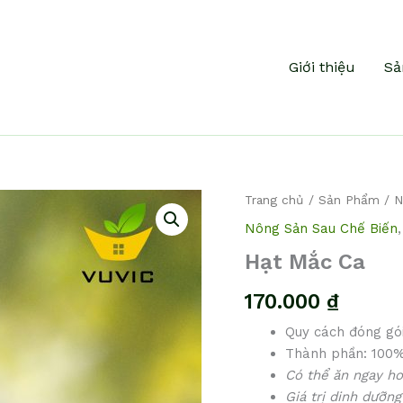
Giới thiệu
Sả
Hạt
Trang chủ
/
Sản Phẩm
/
N
Mắc
Nông Sản Sau Chế Biến
Ca
số
Hạt Mắc Ca
lượng
170.000
₫
Quy cách đóng gó
Thành phần: 100%
Có thể ăn ngay ho
Giá trị dinh dưỡn