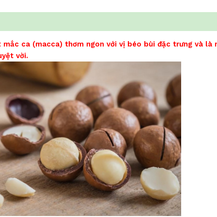
t mắc ca (macca) thơm ngon với vị béo bùi đặc trưng và là
yệt vời.