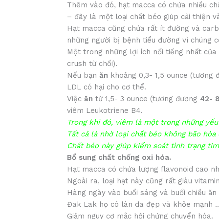
Thêm vào đó, hạt macca có chứa nhiều ch
– đây là một loại chất béo giúp cải thiện
Hạt macca cũng chứa rất ít đường và carbs
những người bị bệnh tiểu đường vì chúng 
Một trong những lợi ích nổi tiếng nhất của
crush từ chối).
Nếu bạn
ăn
khoảng 0,3- 1,5 ounce (tương
LDL có hại cho cơ thể.
Việc
ăn
từ 1,5- 3 ounce (tương đương
42- 
viêm Leukotriene B4.
Trong khi đó, viêm là một trong những yếu
Tất cả là nhờ loại chất béo không bão hòa
Chất béo này giúp kiểm soát tình trạng ti
Bổ sung chất chống oxi hóa.
Hạt macca có chứa lượng flavonoid cao nhấ
Ngoài ra, loại hạt này cũng rất giàu vitam
Hàng ngày vào buổi sáng và buổi chiều ăn
Đak Lak họ có làn da đẹp và khỏe mạnh … 
Giảm nguy cơ mắc hội chứng chuyển hóa.