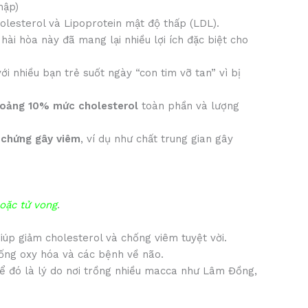
mập)
olesterol và Lipoprotein mật độ thấp (LDL).
ài hòa này đã mang lại nhiều lợi ích đặc biệt cho
i nhiều bạn trẻ suốt ngày “con tim vỡ tan” vì bị
oảng 10% mức cholesterol
toàn phần và lượng
 chứng gây viêm
, ví dụ như chất trung gian gây
hoặc tử vong
.
iúp giảm cholesterol và chống viêm tuyệt vời.
chống oxy hóa và các bệnh về não.
hể đó là lý do nơi trồng nhiều macca như Lâm Đồng,