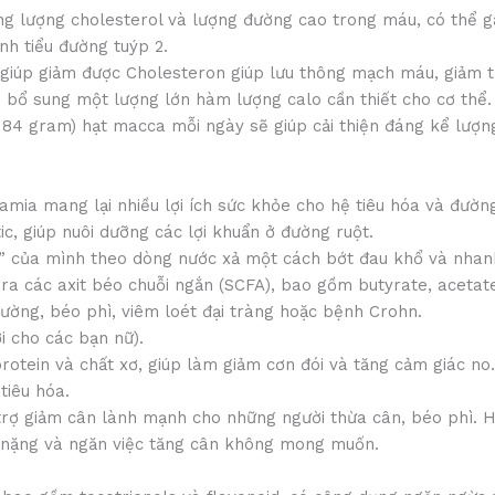
ng lượng cholesterol và lượng đường cao trong máu, có thể g
h tiểu đường tuýp 2.
 giúp giảm được Cholesteron giúp lưu thông mạch máu, giảm 
úp bổ sung một lượng lớn hàm lượng calo cần thiết cho cơ thể.
– 84 gram) hạt macca mỗi ngày sẽ giúp cải thiện đáng kể lư
mia mang lại nhiều lợi ích sức khỏe cho hệ tiêu hóa và đường
c, giúp nuôi dưỡng các lợi khuẩn ở đường ruột.
 sự” của mình theo dòng nước xả một cách bớt đau khổ và nha
h ra các axit béo chuỗi ngắn (SCFA), bao gồm butyrate, acetat
 đường, béo phì, viêm loét đại tràng hoặc bệnh Crohn.
i cho các bạn nữ).
rotein và chất xơ, giúp làm giảm cơn đói và tăng cảm giác no
tiêu hóa.
 trợ giảm cân lành mạnh cho những người thừa cân, béo phì. H
 nặng và ngăn việc tăng cân không mong muốn.