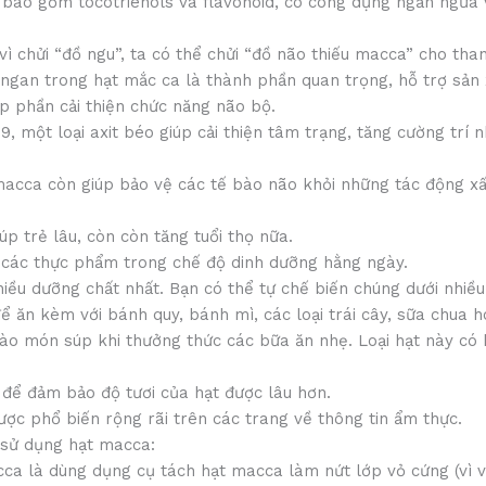
bao gồm tocotrienols và flavonoid, có công dụng ngăn ngừa v
 chửi “đồ ngu”, ta có thể chửi “đồ não thiếu macca” cho thanh
ngan trong hạt mắc ca là thành phần quan trọng, hỗ trợ sản 
góp phần cải thiện chức năng não bộ.
, một loại axit béo giúp cải thiện tâm trạng, tăng cường trí
 macca còn giúp bảo vệ các tế bào não khỏi những tác động x
p trẻ lâu, còn còn tăng tuổi thọ nữa.
i các thực phẩm trong chế độ dinh dưỡng hằng ngày.
hiều dưỡng chất nhất. Bạn có thể tự chế biến chúng dưới nhiề
 ăn kèm với bánh quy, bánh mì, các loại trái cây, sữa chua 
ào món súp khi thưởng thức các bữa ăn nhẹ. Loại hạt này có
 để đảm bảo độ tươi của hạt được lâu hơn.
ợc phổ biến rộng rãi trên các trang về thông tin ẩm thực.
 sử dụng hạt macca:
cca là dùng dụng cụ tách hạt macca làm nứt lớp vỏ cứng (vì 