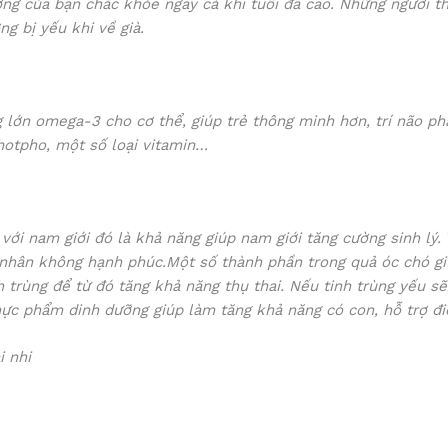
ng của bạn chắc khỏe ngay cả khi tuổi đã cao. Những người t
g bị yếu khi về già.
lớn omega-3 cho cơ thể, giúp trẻ thông minh hơn, trí não ph
hotpho, một số loại vitamin…
 với nam giới đó là khả năng giúp nam giới tăng cường sinh lý.
n nhân không hạnh phúc.Một số thành phần trong quả óc chó gi
h trùng để từ đó tăng khả năng thụ thai. Nếu tinh trùng yếu sẽ 
hực phẩm dinh dưỡng giúp làm tăng khả năng có con, hỗ trợ đi