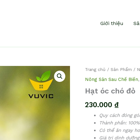
Giới thiệu
Sả
Hạt
Trang chủ
/
Sản Phẩm
/
N
óc
Nông Sản Sau Chế Biến
chó
đỏ
Hạt óc chó đỏ
số
lượng
230.000
₫
Quy cách đóng gó
Thành phần: 100% 
Có thể ăn ngay ho
Giá trị dinh dưỡn