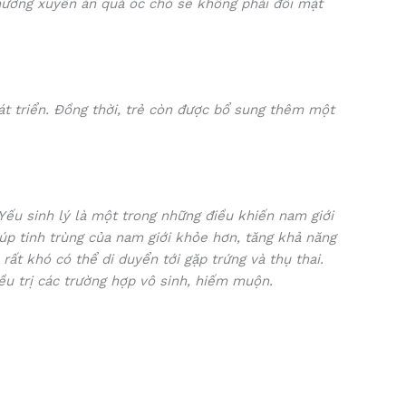
hường xuyên ăn quả óc chó sẽ không phải đối mặt
át triển. Đồng thời, trẻ còn được bổ sung thêm một
 Yếu sinh lý là một trong những điều khiến nam giới
úp tinh trùng của nam giới khỏe hơn, tăng khả năng
rất khó có thể di duyển tới gặp trứng và thụ thai.
ều trị các trường hợp vô sinh, hiếm muộn.