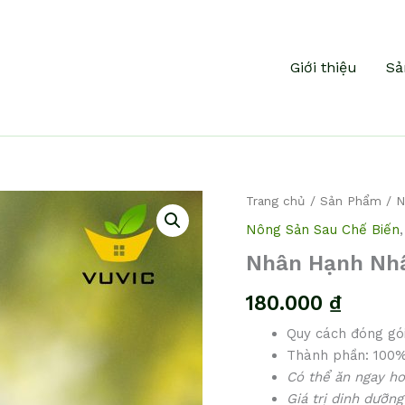
Giới thiệu
Sả
Nhân
Trang chủ
/
Sản Phẩm
/
N
Hạnh
Nông Sản Sau Chế Biến
Nhân
số
Nhân Hạnh Nh
lượng
180.000
₫
Quy cách đóng gó
Thành phần: 100%
Có thể ăn ngay ho
Giá trị dinh dưỡn