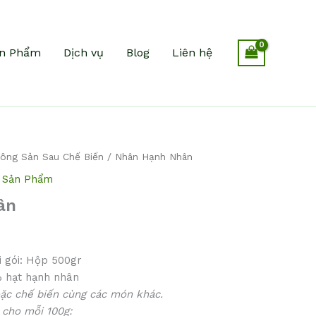
n Phẩm
Dịch vụ
Blog
Liên hệ
ông Sản Sau Chế Biến
/ Nhân Hạnh Nhân
,
Sản Phẩm
ân
i gói: Hộp 500gr
 hạt hạnh nhân
ặc chế biến cùng các món khác.
g cho mỗi 100g: