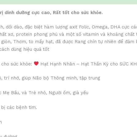
rị dinh dưỡng cực cao, Rất tốt cho sức khỏe.
dồi dào, đặc biệt hàm lượng axit Folic, Omega, DHA cực cáo
t xơ, protein phong phú và một số vitamin và khoáng chất t
, giòn, Thơm, to mẩy hạt, đã được Rang chín tự nhiên để đảm
i cho sức khỏe:
Hạt Hạnh Nhân – Hạt Thần Kỳ cho SỨC K
 trí nhớ, giúp Não bộ Thông minh, tập trung
ác Mẹ Bầu, và Trẻ nhỏ, Người ốm, già yếu
 bị các bệnh tim.
h
ểu đường