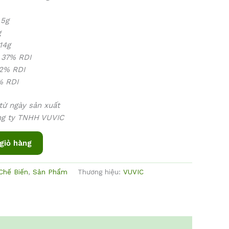
5g
g
4g
37% RDI
% RDI
 RDI
từ ngày sản xuất
ng ty TNHH VUVIC
giỏ hàng
Chế Biến
,
Sản Phẩm
Thương hiệu:
VUVIC