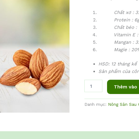
Chất xơ : 3.
Protein : 6
Chất béo : 1
Vitamin E : 
Mangan : 32
Magie : 20%
HSD: 12 tháng kể 
Sản phẩm của cô
Thêm vào 
Danh mục:
Nông Sản Sau 