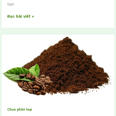
bạn
Đọc bài viết »
6
tác
dụng
làm
đẹp
của
bã
cà
phê
Chưa phân loại