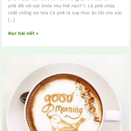
phê đối với sức khỏe như thế nào? 1. Cà phê chứa
chất chống oxi hóa Cà phê là loại thức ăn tốt cho sức
[…]
Đọc bài viết »
10
dấu
hiệu
chứng
tỏ
bạn
là
dân
nghiện
cà
phê