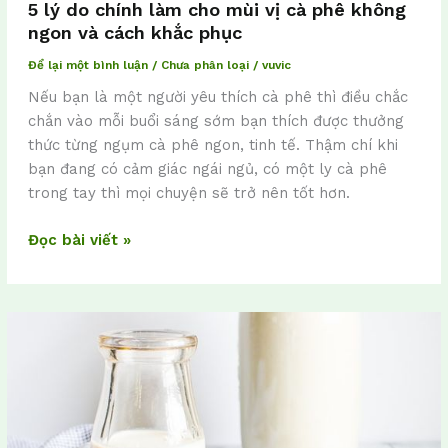
5 lý do chính làm cho mùi vị cà phê không
ngon và cách khắc phục
Để lại một bình luận
/
Chưa phân loại
/
vuvic
Nếu bạn là một người yêu thích cà phê thì điều chắc
chắn vào mỗi buổi sáng sớm bạn thích được thưởng
thức từng ngụm cà phê ngon, tinh tế. Thậm chí khi
bạn đang có cảm giác ngái ngủ, có một ly cà phê
trong tay thì mọi chuyện sẽ trở nên tốt hơn.
Đọc bài viết »
hạt
điều
làm
món
gì
ngon