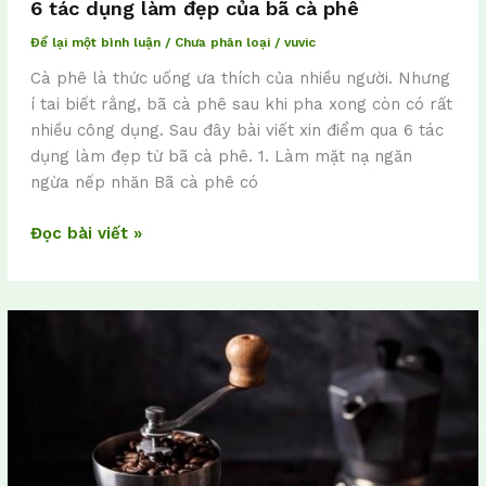
6 tác dụng làm đẹp của bã cà phê
Để lại một bình luận
/
Chưa phân loại
/
vuvic
Cà phê là thức uống ưa thích của nhiều người. Nhưng
í tai biết rằng, bã cà phê sau khi pha xong còn có rất
nhiều công dụng. Sau đây bài viết xin điểm qua 6 tác
dụng làm đẹp từ bã cà phê. 1. Làm mặt nạ ngăn
ngừa nếp nhăn Bã cà phê có
Đọc bài viết »
5
lý
do
chính
làm
cho
mùi