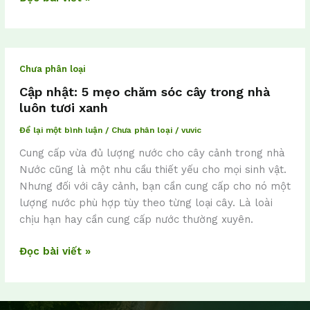
Cập
Chưa phân loại
nhật:
5
Cập nhật: 5 mẹo chăm sóc cây trong nhà
mẹo
luôn tươi xanh
chăm
Để lại một bình luận
/
Chưa phân loại
/
vuvic
sóc
Cung cấp vừa đủ lượng nước cho cây cảnh trong nhà
cây
Nước cũng là một nhu cầu thiết yếu cho mọi sinh vật.
trong
Nhưng đối với cây cảnh, bạn cần cung cấp cho nó một
nhà
lượng nước phù hợp tùy theo từng loại cây. Là loài
luôn
chịu hạn hay cần cung cấp nước thường xuyên.
tươi
xanh
Đọc bài viết »