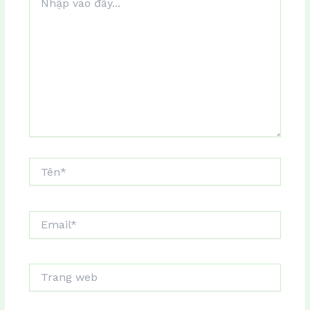
vào
đây...
Tên*
Email*
Trang
web