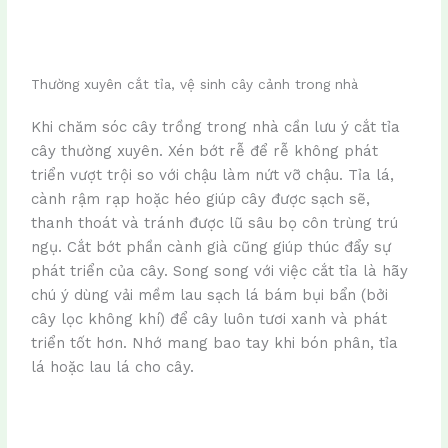
Thường xuyên cắt tỉa, vệ sinh cây cảnh trong nhà
Khi chăm sóc cây trồng trong nhà cần lưu ý cắt tỉa
cây thường xuyên. Xén bớt rễ để rễ không phát
triển vượt trội so với chậu làm nứt vỡ chậu. Tỉa lá,
cành rậm rạp hoặc héo giúp cây được sạch sẽ,
thanh thoát và tránh được lũ sâu bọ côn trùng trú
ngụ. Cắt bớt phần cành già cũng giúp thúc đẩy sự
phát triển của cây. Song song với việc cắt tỉa là hãy
chú ý dùng vải mềm lau sạch lá bám bụi bẩn (bởi
cây lọc không khí) để cây luôn tươi xanh và phát
triển tốt hơn. Nhớ mang bao tay khi bón phân, tỉa
lá hoặc lau lá cho cây.