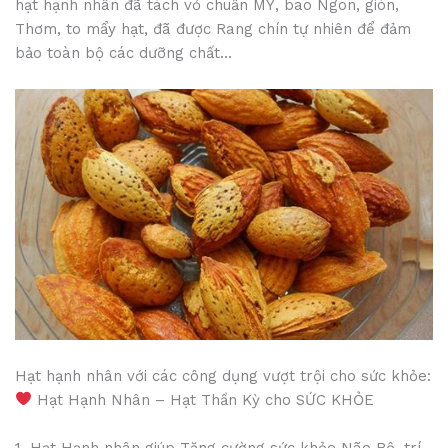
hạt hạnh nhân đã tách vỏ chuẩn MỸ, bao Ngon, giòn,
Thơm, to mẩy hạt, đã được Rang chín tự nhiên để đảm
bảo toàn bộ các dưỡng chất…
Hạt hạnh nhân với các công dụng vượt trội cho sức khỏe:
Hạt Hạnh Nhân – Hạt Thần Kỳ cho SỨC KHỎE
1, Hạt Hạnh nhân giúp Tăng cường sức khỏe Não Bộ, trí