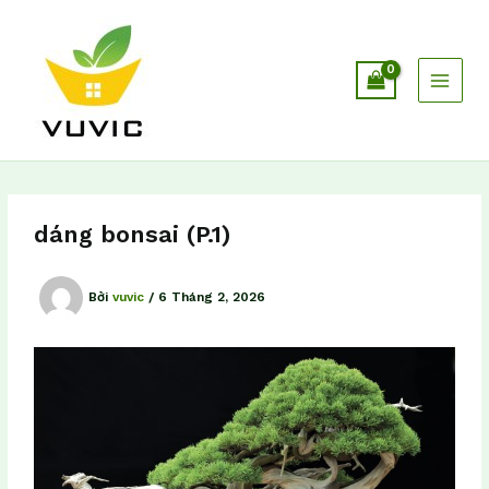
Nhảy
tới
nội
dung
dáng bonsai (P.1)
Bởi
vuvic
/
6 Tháng 2, 2026