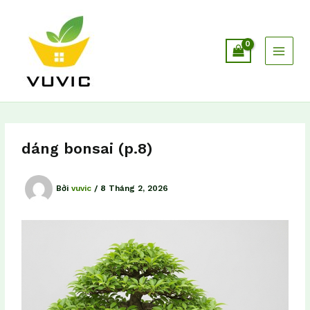
Nhảy
tới
nội
dung
dáng bonsai (p.8)
Bởi
vuvic
/
8 Tháng 2, 2026