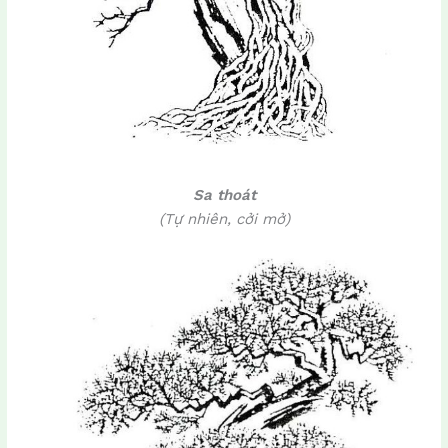
Sa thoát
(Tự nhiên, cởi mở)