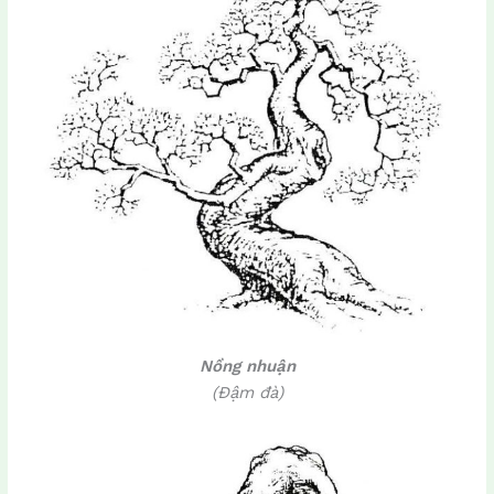
Nồng nhuận
(Đậm đà)