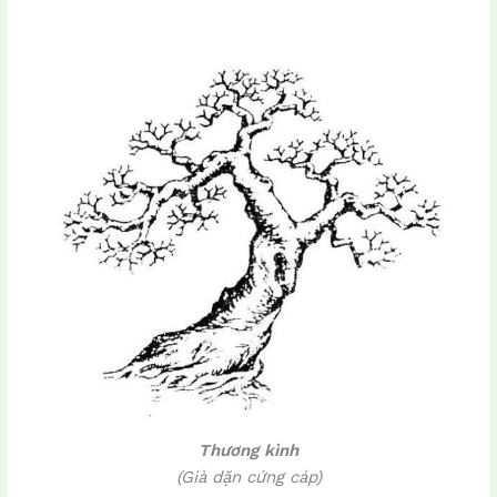
Thương kình
(Già dặn cứng cáp)