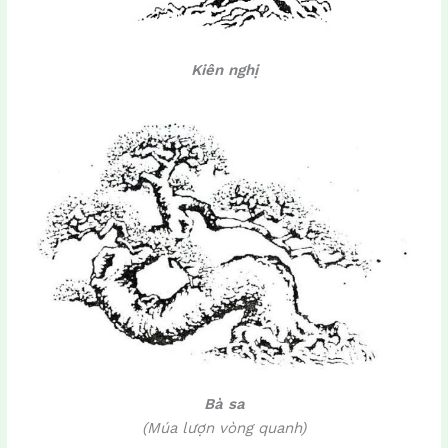
Kiên nghị
Bà sa
(Múa lượn vòng quanh)