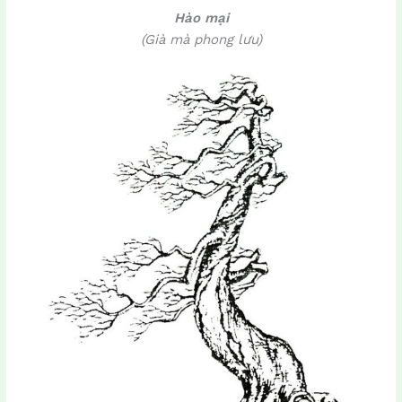
Hào mại
(Già mà phong lưu)