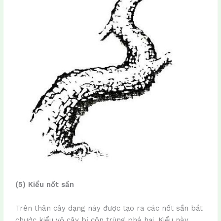
(5) Kiểu nốt sần
Trên thân cây dạng này được tạo ra các nốt sần bắt
chước kiểu vỏ cây bị côn trùng phá hại. Kiểu này