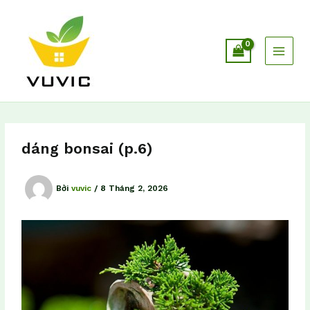
Nhảy
tới
nội
dung
dáng bonsai (p.6)
Bởi
vuvic
/
8 Tháng 2, 2026