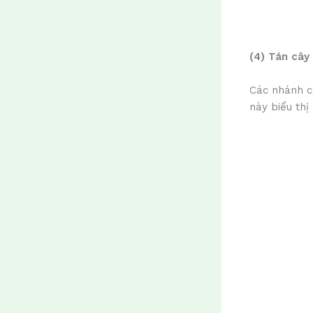
(4) Tán cây
Các nhánh câ
này biểu thị