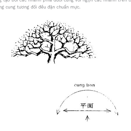
 tạo bởi các nhánh phía dưới cùng với ngọn các nhánh trên t
ng cung tương đối đều đặn chuẩn mực.