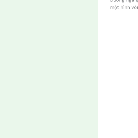
Đường ngang
một hình vò