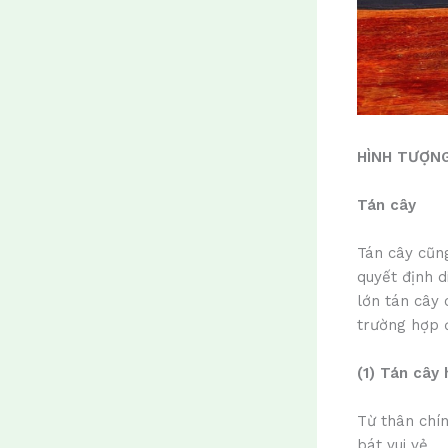
HÌNH TƯỢNG
Tán cây
Tán cây cũng
quyết định d
lớn tán cây 
trường hợp đ
(1) Tán cây 
Từ thân chín
bát vui vẻ.