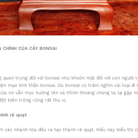
 CHÍNH CỦA CÂY BONSAI
 quan trọng đối với bonsai như khuôn mặt đối với con người v
iện mạo tinh thần bonsai. Dù bonsai có trăm nghìn vài loại đi 
của nó vẫn mọc hướng lên và thỉnh thoảng chúng ta lại gặp m
ột biến trông cũng rất thú vị.
hình rẻ quạt
h các nhánh tỏa đều ra tạo thành rẻ quạt. Kiểu này biểu thị 