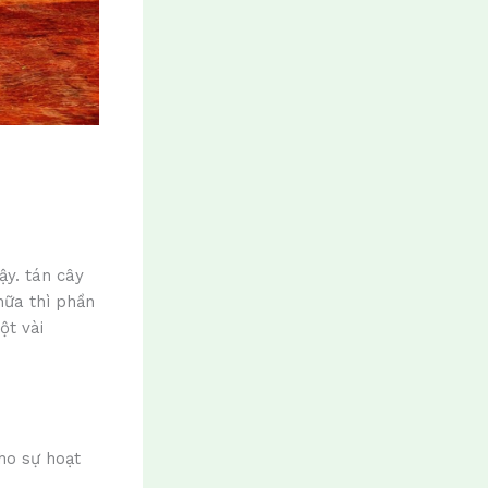
ậy. tán cây
nữa thì phần
ột vài
cho sự hoạt