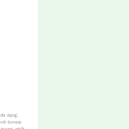
 đa dạng.
với bonsai
 trọng, nhất