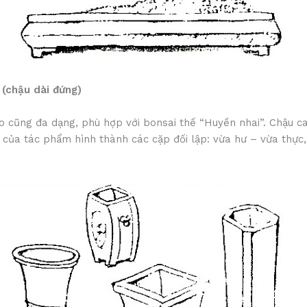
 (chậu dài đứng)
ao cũng đa dạng, phù hợp với bonsai thế “Huyền nhai”. Chậu c
 của tác phẩm hình thành các cặp đối lập: vừa hư – vừa thực