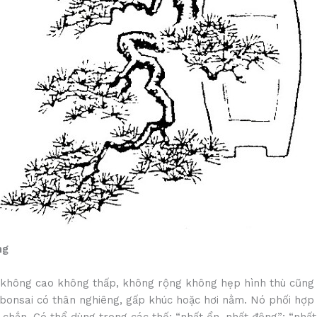
ng
u không cao không thấp, không rộng không hẹp hình thù cũng
bonsai có thân nghiêng, gấp khúc hoặc hơi nằm. Nó phối hợp 
 chắn. Có thể dùng trong các thế: “nhất ổn, nhất động”; “nhất