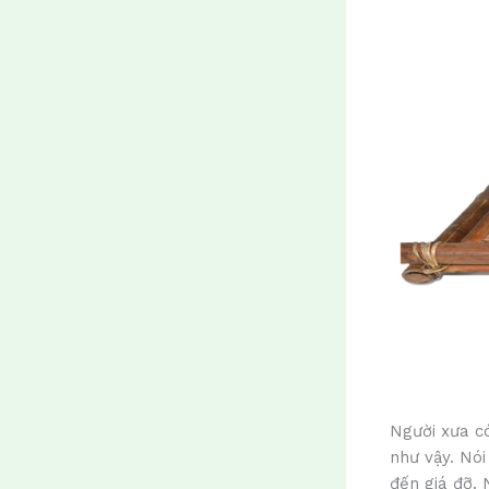
Người xưa có
như vậy. Nói
đến giá đỡ. 