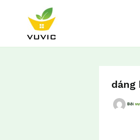
Nhảy
tới
nội
dung
dáng 
Bởi
vu