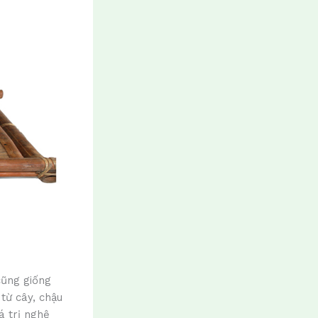
cũng giống
từ cây, chậu
á trị nghệ