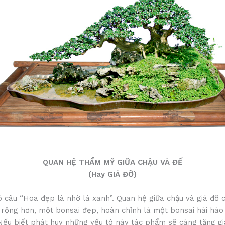
QUAN HỆ THẨM MỸ GIỮA CHẬU VÀ ĐẾ
(Hay GIÁ ĐỠ)
 câu “Hoa đẹp là nhờ lá xanh”. Quan hệ giữa chậu và giá đỡ 
 rộng hơn, một bonsai đẹp, hoàn chỉnh là một bonsai hài hào 
Nếu biết phát huy những yếu tô này tác phẩm sẽ càng tăng gi