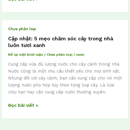
Cập
Chưa phân loại
nhật:
5
Cập nhật: 5 mẹo chăm sóc cây trong nhà
mẹo
luôn tươi xanh
chăm
Để lại một bình luận
/
Chưa phân loại
/
vuvic
sóc
Cung cấp vừa đủ lượng nước cho cây cảnh trong nhà
cây
Nước cũng là một nhu cầu thiết yếu cho mọi sinh vật.
trong
Nhưng đối với cây cảnh, bạn cần cung cấp cho nó một
nhà
lượng nước phù hợp tùy theo từng loại cây. Là loài
luôn
chịu hạn hay cần cung cấp nước thường xuyên.
tươi
xanh
Đọc bài viết »