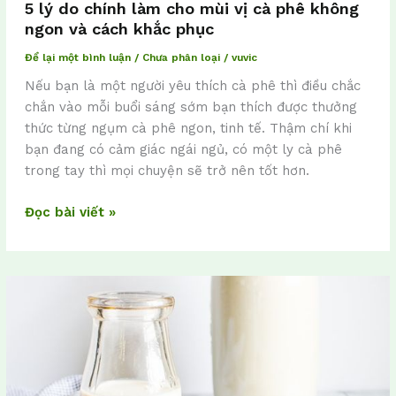
5 lý do chính làm cho mùi vị cà phê không
ngon và cách khắc phục
Để lại một bình luận
/
Chưa phân loại
/
vuvic
Nếu bạn là một người yêu thích cà phê thì điều chắc
chắn vào mỗi buổi sáng sớm bạn thích được thưởng
thức từng ngụm cà phê ngon, tinh tế. Thậm chí khi
bạn đang có cảm giác ngái ngủ, có một ly cà phê
trong tay thì mọi chuyện sẽ trở nên tốt hơn.
Đọc bài viết »
hạt
điều
làm
món
gì
ngon