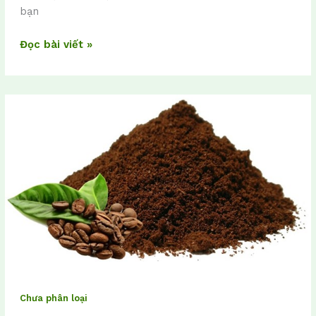
bạn
Đọc bài viết »
6
tác
dụng
làm
đẹp
của
bã
cà
phê
Chưa phân loại