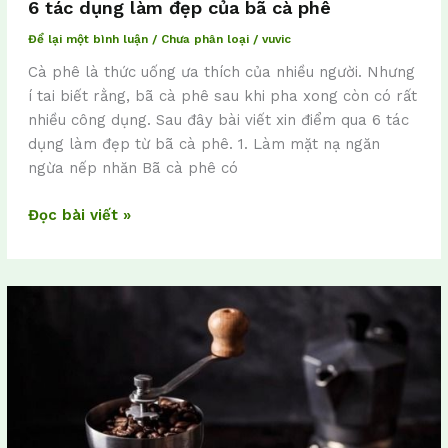
6 tác dụng làm đẹp của bã cà phê
Để lại một bình luận
/
Chưa phân loại
/
vuvic
Cà phê là thức uống ưa thích của nhiều người. Nhưng
í tai biết rằng, bã cà phê sau khi pha xong còn có rất
nhiều công dụng. Sau đây bài viết xin điểm qua 6 tác
dụng làm đẹp từ bã cà phê. 1. Làm mặt nạ ngăn
ngừa nếp nhăn Bã cà phê có
Đọc bài viết »
5
lý
do
chính
làm
cho
mùi