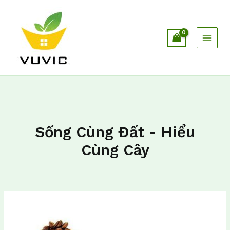
Nhảy
tới
nội
dung
Sống Cùng Đất - Hiểu
Cùng Cây
10
lợi
ích